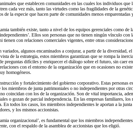
nimales que establecen comunidades en las cuales los individuos que l
tren cada vez más, tanto las virtudes como las fragilidades de la genét
ros de la especie que hacen parte de comunidades menos emparentadas y m
amia también existe, tanto a nivel de los equipos gerenciales como de la
dependientes’. Ellos son personas que no tienen ningún vínculo con la 
 tienen con relaciones comerciales vigentes, entre otras consideracion
variados, algunos encaminados a conjurar, a partir de la diversidad, el
ista de la estrategia, estos miembros garantizan que se rompa la inerci
 preguntas difíciles y enriquecer el diálogo sobre el futuro, sin caer en 
 relaciones con el entorno de la organización que en ocasiones no exist
 muy homogéneos.
trucción y fortalecimiento del gobierno corporativo. Estas personas est
 los miembros de junta patrimoniales o no independientes por otras circu
o coincidan con los de la organización. Son de vital importancia, además
iales o gozan de parcial independencia. En las empresas familiares, los
. En todos los casos, los miembros independientes le aportan a la junta d
edores, y los mismos accionistas.
ogamia organizacional’, es fundamental que los miembros independientes 
te, con el respaldo de la asamblea de accionistas que los eligió.