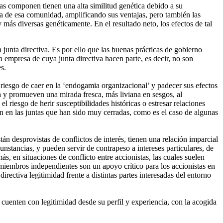
as componen tienen una alta similitud genética debido a su
ica de esa comunidad, amplificando sus ventajas, pero también las
ás diversas genéticamente. En el resultado neto, los efectos de tal
 junta directiva. Es por ello que las buenas prácticas de gobierno
empresa de cuya junta directiva hacen parte, es decir, no son
es.
 riesgo de caer en la ‘endogamia organizacional’ y padecer sus efectos
a y promueven una mirada fresca, más liviana en sesgos, al
el riesgo de herir susceptibilidades históricas o estresar relaciones
en en las juntas que han sido muy cerradas, como es el caso de algunas
án desprovistas de conflictos de interés, tienen una relación imparcial
nstancias, y pueden servir de contrapeso a intereses particulares, de
, en situaciones de conflicto entre accionistas, las cuales suelen
 miembros independientes son un apoyo crítico para los accionistas en
irectiva legitimidad frente a distintas partes interesadas del entorno
cuenten con legitimidad desde su perfil y experiencia, con la acogida