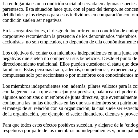
La endogamia es una condición social observada en algunas especies a
parentesco. Esta situación hace que, con el paso del tiempo, se concen
debilidades y los riesgos para esos individuos en comparación con ot
condición suelen ser negativas.
En las organizaciones, el riesgo de incurrir en una condición de endog
corporativo recomiendan la presencia de los denominados ‘miembros in
accionistas, no son empleados, no dependen de ella económicamente ni
Los objetivos de contar con miembros independientes en una junta son 
negativos que suelen no compensar sus beneficios. Desde el punto de v
direccionamiento tradicional. Ellos pueden cuestionar el statu quo desde
familiares. Estas personas traen, además, competencias, experiencia y
compuestas solo por accionistas o por miembros con conocimientos
Los miembros independientes son, además, pilares valiosos para la cons
con la gerencia a la que aconsejan y supervisan, balancean el poder de
algunos accionistas o miembros de junta directiva, que eventualmente n
contagiar a las juntas directivas en las que sus miembros son patrimon
el manejo de su relación con su organización, la cual suele ser estrecha
de la organización, por ejemplo, el sector financiero, clientes y prove
Para que todos estos efectos positivos sucedan, y alejarse de la ‘end
respetuosa por parte de los miembros no independientes y, principalmen